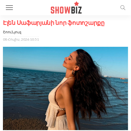
Էլեն Սաֆարյանի նոր ֆոտոշարքը
ՇոուՆյուզ
08 Հուլիս, 2026 10:51