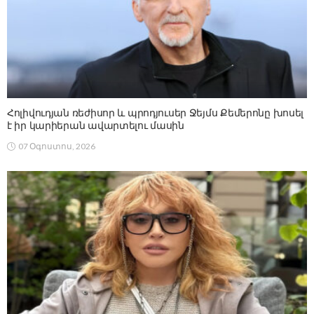
Հոլիվուդյան ռեժիսոր և պրոդյուսեր Ջեյմս Քեմերոնը խոսել
է իր կարիերան ավարտելու մասին
07 Օգոստոս, 2026