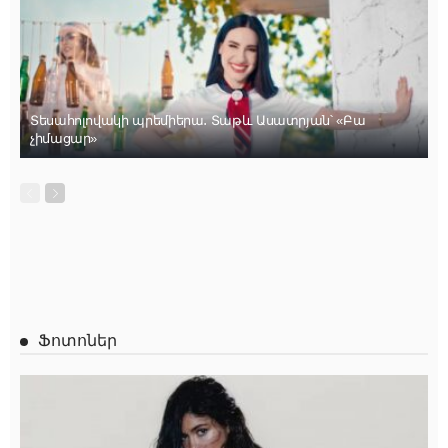
Տեսահոլովակի պրեմիերա․ Տաթև Ասատրյան՝ «Բա
չիմացար»
Ֆոտոներ