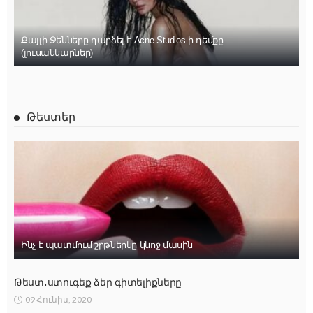
Քայլի Ջենները դարձել է Acne Studios-ի դեմքը
(լուսանկարներ)
Թեստեր
Ինչ է պատմում շրթներկը կնոջ մասին
Թեստ․ստուգեք ձեր գիտելիքները
09 Հունիս, 2020