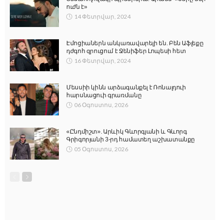
ուժն է»
14 Փետրվար, 2024
Էմոցիաներն անկառավարելի են. Բեն Աֆլեքը
դժգոհ զրուցում է Ջենիֆեր Լոպեսի հետ
16 Փետրվար, 2024
Մեսսիի կինն արձագանքել է Ռոնալդուի
հարսնացուի գրառմանը
06 Օգոստոս, 2026
«Ընդմիշտ». Արևիկ Գևորգյանի և Գևորգ
Գրիգորյանի 3-րդ համատեղ աշխատանքը
05 Օգոստոս, 2026