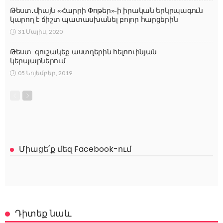
Թեստ․միայն «Հարրի Փոթեր»-ի իրական երկրպագուն
կարող է ճիշտ պատասխանել բոլոր հարցերին
31 Մայիս, 2020
Թեստ. գուշակեք աստղերին հելոուինյան
կերպարներում
05 Նոյեմբեր, 2019
Միացե՛ք մեզ Facebook-ում
Դիտեք նաև