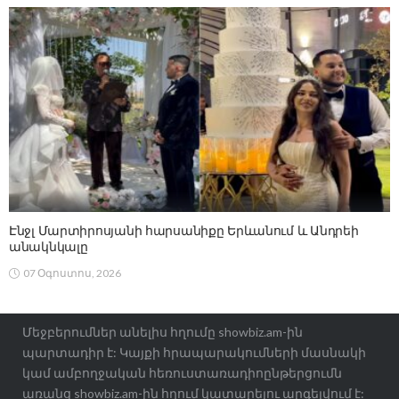
Էնջլ Մարտիրոսյանի հարսանիքը Երևանում և Անդրեի
անակնկալը
07 Օգոստոս, 2026
Մեջբերումներ անելիս հղումը showbiz.am-ին
պարտադիր է: Կայքի հրապարակումների մասնակի
կամ ամբողջական հեռուստառադիոընթերցումն
առանց showbiz.am-ին հղում կատարելու արգելվում է: