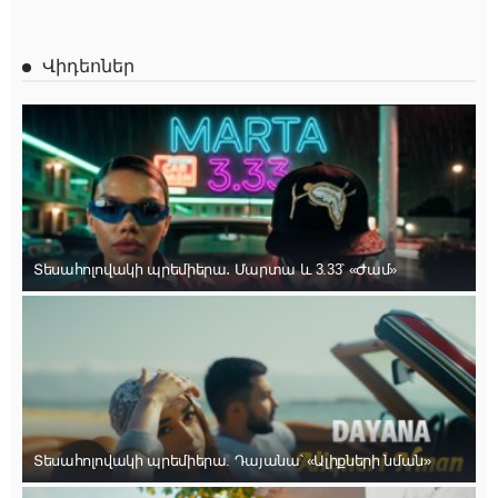
Վիդեոներ
Տեսահոլովակի պրեմիերա․ Մարտա և 3.33՝ «Ժամ»
Տեսահոլովակի պրեմիերա. Դայանա՝ «Ալիքների նման»