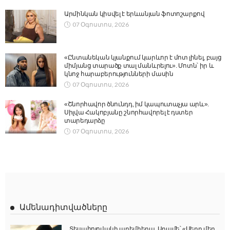
Արմինկան կիսվել է երևանյան ֆոտոշարքով
07 Օգոստոս, 2026
«Ընտանեկան կյանքում կարևոր է մոտ լինել, բայց
միմյանց տարածք տալ մանևրելու». Մոտն՝ իր և
կնոջ հարաբերությունների մասին
07 Օգոստոս, 2026
«Շնորհավոր ծնունդդ, իմ կապուտաչյա արև».
Սիլվա Հակոբյանը շնորհավորել է դստեր
տարեդարձը
07 Օգոստոս, 2026
Ամենադիտվածները
Տեսահոլովակի պրեմիերա. Արամե՝ «Սերը մեր