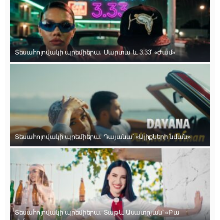
Տեսահոլովակի պրեմիերա․ Մարտա և 3.33՝ «Ժամ»
Տեսահոլովակի պրեմիերա. Դայանա՝ «Ալիքների նման»
Տեսահոլովակի պրեմիերա․ Տաթև Ասատրյան՝ «Բա