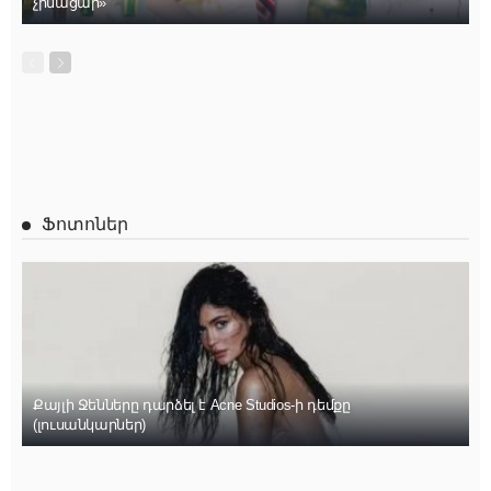
չիմացար»
Ֆոտոներ
Քայլի Ջենները դարձել է Acne Studios-ի դեմքը
(լուսանկարներ)