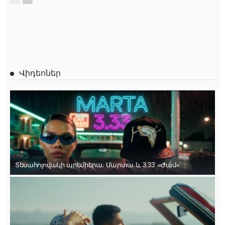
Վիդեոներ
Տեսահոլովակի պրեմիերա․ Մարտա և 3.33՝ «Ժամ»