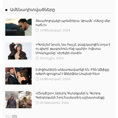
Ամենադիտվածները
Տեսահոլովակի պրեմիերա. Արամե՝ «Սերը մեր
ուժն է»
14 Փետրվար, 2024
«Գտել եմ նրան, նա հայ չէ, բայց կարգին տղա է
ու գիտի՝ թագուհուն ոնց պահի». Իվետա
Մուկուչյանը՝ սիրելիի մասին
30 Հուլիս, 2026
Էմոցիաներն անկառավարելի են. Բեն Աֆլեքը
դժգոհ զրուցում է Ջենիֆեր Լոպեսի հետ
16 Փետրվար, 2024
«Ընդմիշտ». Արևիկ Գևորգյանի և Գևորգ
Գրիգորյանի 3-րդ համատեղ աշխատանքը
05 Օգոստոս, 2026