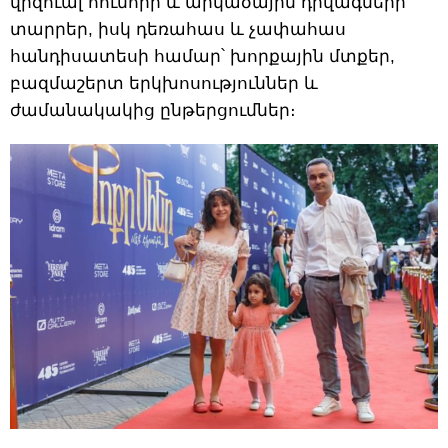
վիզուալ հումորի և արկածային դրվագների
տարրեր, իսկ դեռահաս և չափահաս
հանդիսատեսի համար՝ խորքային մտքեր,
բազմաշերտ երկխոսություններ և
ժամանակակից ընթերցումներ։