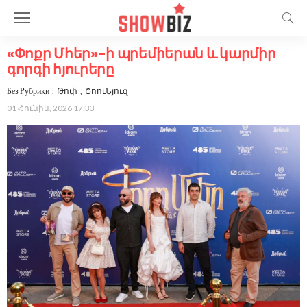
«Փոքր Մհեր»-ի պրեմիերան և կարմիր
գորգի հյուրերը
Без Рубрики
Թոփ
ՇոուՆյուզ
01 Հունիս, 2026 17:33