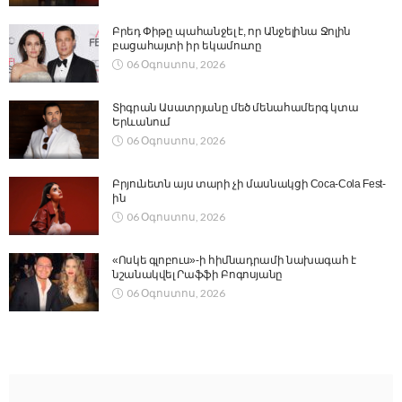
Բրեդ Փիթը պահանջել է, որ Անջելինա Ջոլին
բացահայտի իր եկամուտը
06 Օգոստոս, 2026
Տիգրան Ասատրյանը մեծ մենահամերգ կտա
Երևանում
06 Օգոստոս, 2026
Բրյունետն այս տարի չի մասնակցի Coca-Cola Fest-
ին
06 Օգոստոս, 2026
«Ոսկե գլոբուս»-ի հիմնադրամի նախագահ է
նշանակվել Րաֆֆի Բոգոսյանը
06 Օգոստոս, 2026