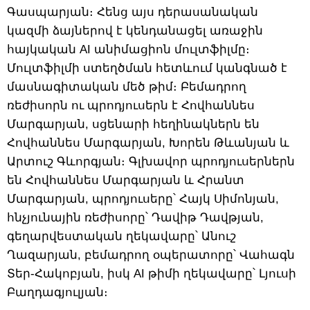
Գասպարյան։ Հենց այս դերասանական
կազմի ձայներով է կենդանացել առաջին
հայկական AI անիմացիոն մուլտֆիլմը։
Մուլտֆիլմի ստեղծման հետևում կանգնած է
մասնագիտական մեծ թիմ։ Բեմադրող
ռեժիսորն ու պրոդյուսերն է Հովհաննես
Մարգարյան, սցենարի հեղինակներն են
Հովհաննես Մարգարյան, Խորեն Թևանյան և
Արտուշ Գևորգյան։ Գլխավոր պրոդյուսերներն
են Հովհաննես Մարգարյան և Հրանտ
Մարգարյան, պրոդյուսերը՝ Հայկ Սիմոնյան,
հնչյունային ռեժիսորը՝ Դավիթ Դավթյան,
գեղարվեստական ղեկավարը՝ Անուշ
Ղազարյան, բեմադրող օպերատորը՝ Վահագն
Տեր-Հակոբյան, իսկ AI թիմի ղեկավարը՝ Լյուսի
Բաղդագյուլյան։