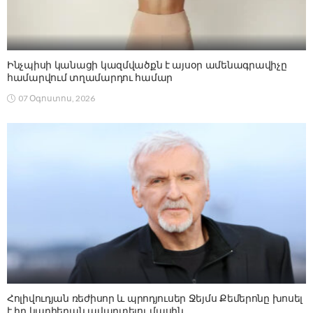
Ինչպիսի կանացի կազմվածքն է այսօր ամենագրավիչը
համարվում տղամարդու համար
07 Օգոստոս, 2026
Հոլիվուդյան ռեժիսոր և պրոդյուսեր Ջեյմս Քեմերոնը խոսել
է իր կարիերան ավարտելու մասին