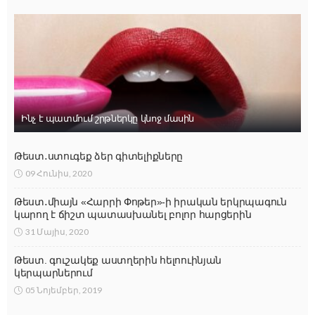
Ինչ է պատմում շրթներկը կնոջ մասին
Թեստ․ստուգեք ձեր գիտելիքները
09 Հունիս, 2020
Թեստ․միայն «Հարրի Փոթեր»-ի իրական երկրպագուն
կարող է ճիշտ պատասխանել բոլոր հարցերին
31 Մայիս, 2020
Թեստ. գուշակեք աստղերին հելոուինյան
կերպարներում
05 Նոյեմբեր, 2019