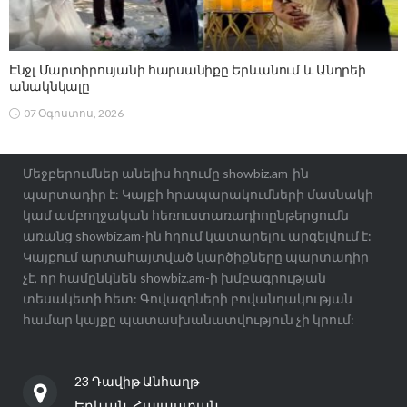
Էնջլ Մարտիրոսյանի հարսանիքը Երևանում և Անդրեի
անակնկալը
07 Օգոստոս, 2026
Մեջբերումներ անելիս հղումը showbiz.am-ին
պարտադիր է: Կայքի հրապարակումների մասնակի
կամ ամբողջական հեռուստառադիոընթերցումն
առանց showbiz.am-ին հղում կատարելու արգելվում է:
Կայքում արտահայտված կարծիքները պարտադիր
չէ, որ համընկնեն showbiz.am-ի խմբագրության
տեսակետի հետ: Գովազդների բովանդակության
համար կայքը պատասխանատվություն չի կրում:
23 Դավիթ Անհաղթ
Երևան, Հայաստան