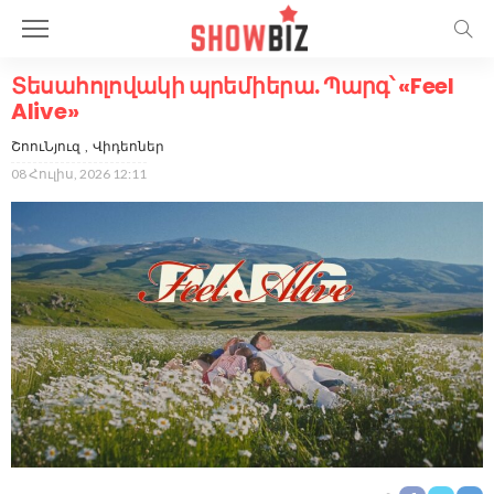
Տեսահոլովակի պրեմիերա. Պարգ՝ «Feel
Alive»
ՇոուՆյուզ
Վիդեոներ
08 Հուլիս, 2026 12:11