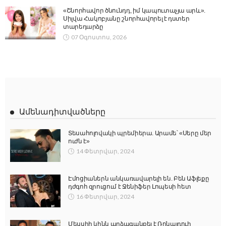
«Շնորհավոր ծնունդդ, իմ կապուտաչյա արև».
Սիլվա Հակոբյանը շնորհավորել է դստեր
տարեդարձը
07 Օգոստոս, 2026
Ամենադիտվածները
Տեսահոլովակի պրեմիերա. Արամե՝ «Սերը մեր
ուժն է»
14 Փետրվար, 2024
Էմոցիաներն անկառավարելի են. Բեն Աֆլեքը
դժգոհ զրուցում է Ջենիֆեր Լոպեսի հետ
16 Փետրվար, 2024
Մեսսիի կինն արձագանքել է Ռոնալդուի