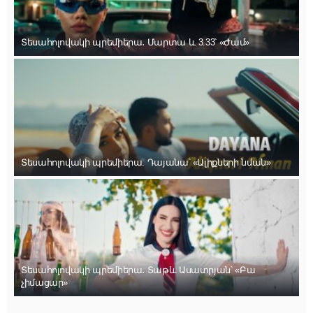
Տեսահոլովակի պրեմիերա․ Մարտա և 3.33՝ «Ժամ»
Տեսահոլովակի պրեմիերա. Դայանա՝ «Ալիքների նման»
Տեսահոլովակի պրեմիերա․ Տաթև Ասատրյան՝ «Բա
չիմացար»