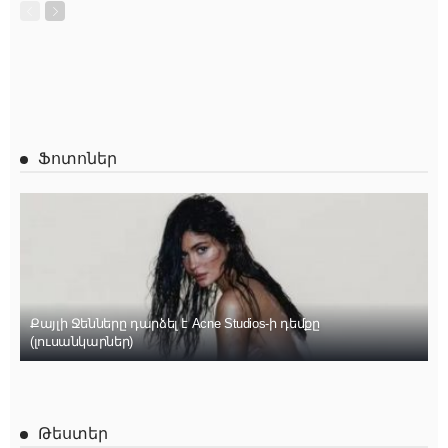
Ֆոտոներ
Քայլի Ջենները դարձել է Acne Studios-ի դեմքը
(լուսանկարներ)
Թեստեր