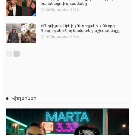
հարսնացուի գրառմանը
06 Օգոստոս, 2026
«Ընդմիշտ». Արևիկ Գևորգյանի և Գևորգ
Գրիգորյանի 3-րդ համատեղ աշխատանքը
05 Օգոստոս, 2026
Վիդեոներ