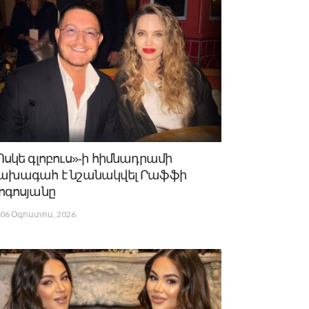
Ոսկե գլոբուս»-ի հիմնադրամի
ախագահ է նշանակվել Րաֆֆի
ոգոսյանը
06 Օգոստոս, 2026