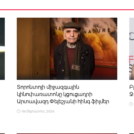
Տորոնտոյի միջազգային
Բ
կինոփառատոնը կցուցադրի
Ջ
Արտավազդ Փելեշյանի հինգ ֆիլմեր
06 Օգոստոս, 2026