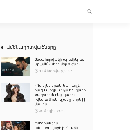
Ամենադիտվածները
Տեսահոլովակի պրեմիերա.
Արամե՝ «Սերը մեր ուժն է»
14 Փետրվար, 2024
«Գտել եմ նրան, նա հայ չէ,
բայց կարգին տղա է ու գիտի՝
թագուհուն ոնց պահի».
Իվետա Մուկուչյանը՝ սիրելիի
մասին
30 Հուլիս, 2026
Էմոցիաներն
անկառավարելի են. Բեն