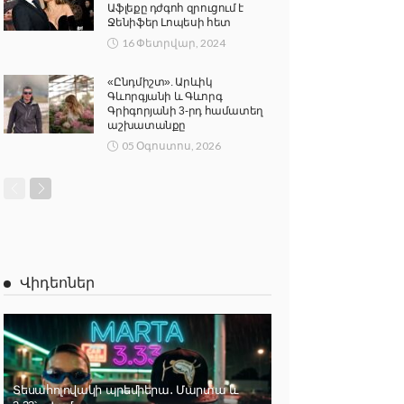
Աֆլեքը դժգոհ զրուցում է
Ջենիֆեր Լոպեսի հետ
16 Փետրվար, 2024
«Ընդմիշտ». Արևիկ
Գևորգյանի և Գևորգ
Գրիգորյանի 3-րդ համատեղ
աշխատանքը
05 Օգոստոս, 2026
Վիդեոներ
Տեսահոլովակի պրեմիերա․ Մարտա և