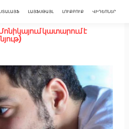
ՍՏԱԼԱՅՖ
ԼԱՅՖՍԹԱՅԼ
ԼՈՒՔԲՈՒՔ
ՎԻԴԵՈՆԵՐ
ոնիկայում կատարում է
նյութ)