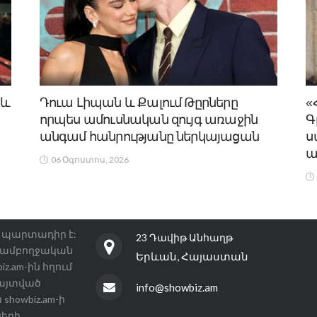
 և
Դուա Լիպան և Քալում Թըրները
«
որպես ամուսնական զույգ առաջին
Գ
անգամ հանրությանը ներկայացան
ս
ա
06 Օգոստոս, 2026
ին պարտադիր է:
23 Դավիթ Անհաղթ
 ամբողջական
Երևան, Հայաստան
.am-ին հղում
հայտված
info@showbiz.am
showbiz.am-ի
ների