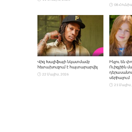
08 Հունիս
Վիզ Խալիֆայի նկատմամբ
Ինչու են փ
հետախուզում է հայտարարվել
Ուիզլիին 
դերասանու
22 Մայիս, 2026
սերիալում
21 Մայիս,