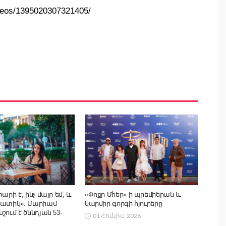
deos/1395020307321405/
արի է, ինչ մայր եմ, և
«Փոքր Մհեր»-ի պրեմիերան և
տատիկ». Մարիամ
կարմիր գորգի հյուրերը
շում է ծննդյան 53-
01 Հունիս, 2026