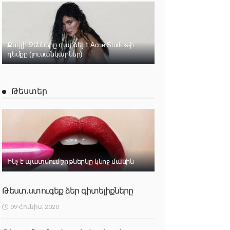
Քայլի Ջենները դարձել է Acne Studios-ի
դեմքը (լուսանկարներ)
Թեստեր
Ինչ է պատմում շրթներկը կնոջ մասին
Թեստ․ստուգեք ձեր գիտելիքները
09 Հունիս, 2020