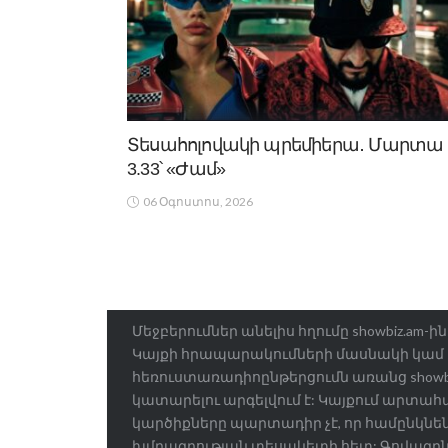
Տեսահոլովակի պրեմիերա․ Մարտա
3.33՝ «Ժամ»
06 Օգոստոս, 2026
Մեջբերումներ անելիս հղումը showbiz.am-
Կայքի հրապարակումների մասնակի կամ
հեռուստառադիոընթերցումն առանց showbiz
կատարելու արգելվում է: Կայքում արտա
կարծիքները պարտադիր չէ, որ համընկնեն 
խմբագրության տեսակետի հետ: Գովազդ