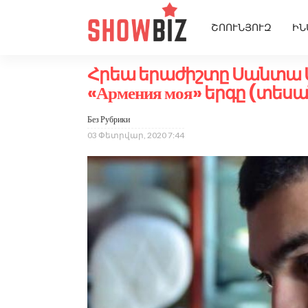
ՇՈՈՒՆՅՈՒԶ
ԻՆ
Հրեա երաժիշտը Սանտա Մ
«Армения моя» երգը (տեսա
Без Рубрики
03 Փետրվար, 2020 7:44