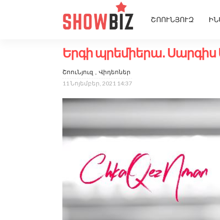
ՇՈՈՒՆՅՈՒԶ
ԻՆ
Երգի պրեմիերա․ Սարգիս 
ՇոուՆյուզ
Վիդեոներ
11 Նոյեմբեր, 2021 14:37