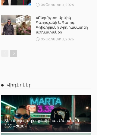
06 Օգոստոս, 2026
«Ընդմիշտ». Արևիկ
Գևորգյանի և Գևորգ
Գրիգորյանի 3-րդ համատեղ
աշխատանքը
05 Օգոստոս, 2026
Վիդեոներ
Տեսահոլովակի պրեմիերա․ Մարտա և
3.33՝ «Ժամ»