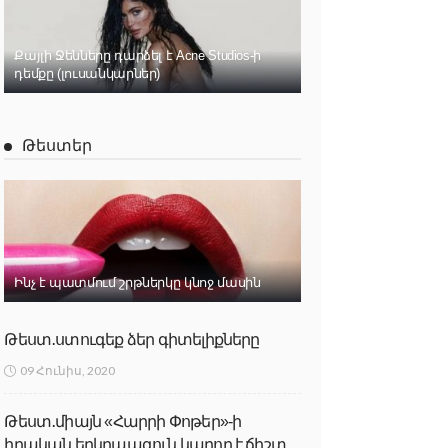
Քայլի Ջենները դարձել է Acne Studios-ի
դեմքը (լուսանկարներ)
Թեստեր
Ինչ է պատմում շրթներկը կնոջ մասին
Թեստ․ստուգեք ձեր գիտելիքները
09 Հունիս, 2020
Թեստ․միայն «Հարրի Փոթեր»-ի
իրական երկրպագուն կարող է ճիշտ