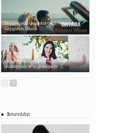
Տեսահոլովակի պրեմիերա. Դայանա՝
«Ալիքների նման»
Տեսահոլովակի պրեմիերա․ Տաթև
Ասատրյան՝ «Բա չիմացար»
Ֆոտոներ