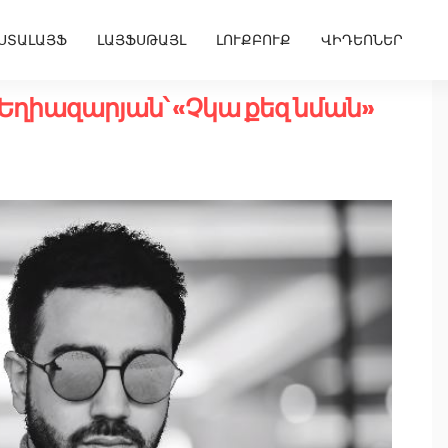
ՍՏԱԼԱՅՖ
ԼԱՅՖՍԹԱՅԼ
ԼՈՒՔԲՈՒՔ
ՎԻԴԵՈՆԵՐ
Եղիազարյան՝ «Չկա քեզ նման»