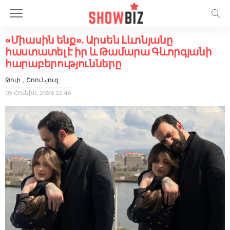
«Միասին ենք». Արսեն Լևոնյանը
հաստատել է իր և Թամարա Գևորգյանի
հարաբերությունները
Թոփ
ՇոուՆյուզ
05 Հունիս, 2026 12:46