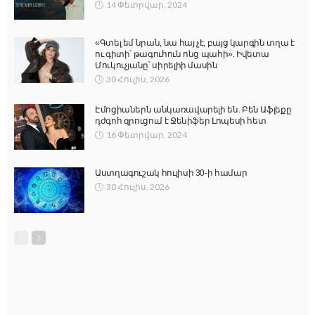
14 Փետրվար, 2024
«Գտել եմ նրան, նա հայ չէ, բայց կարգին տղա է
ու գիտի՝ թագուհուն ոնց պահի». Իվետա
Մուկուչյանը՝ սիրելիի մասին
30 Հուլիս, 2026
Էմոցիաներն անկառավարելի են. Բեն Աֆլեքը
դժգոհ զրուցում է Ջենիֆեր Լոպեսի հետ
16 Փետրվար, 2024
Աստղագուշակ հուլիսի 30-ի համար
30 Հուլիս, 2026