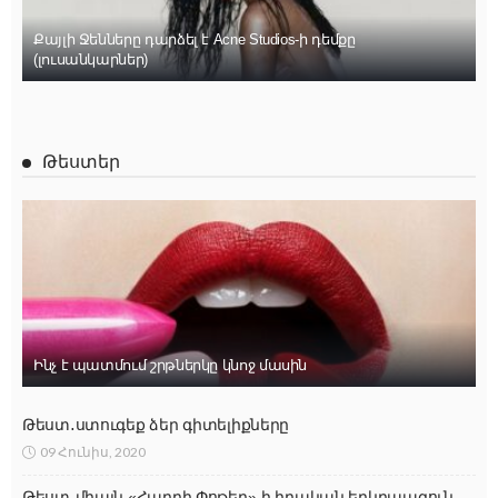
Քայլի Ջենները դարձել է Acne Studios-ի դեմքը
(լուսանկարներ)
Թեստեր
Ինչ է պատմում շրթներկը կնոջ մասին
Թեստ․ստուգեք ձեր գիտելիքները
09 Հունիս, 2020
Թեստ․միայն «Հարրի Փոթեր»-ի իրական երկրպագուն