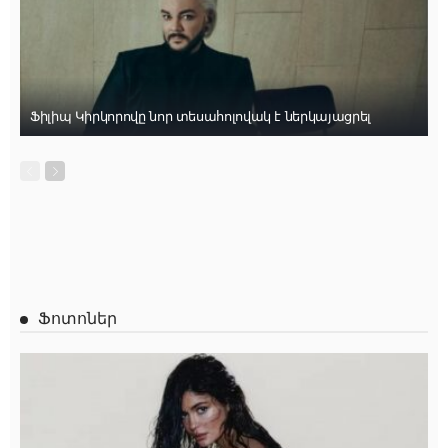
Ֆիլիպ Կիրկորովը նոր տեսահոլովակ է ներկայացրել
Ֆոտոներ