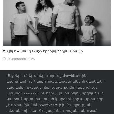
Ծնվել է Վահագ Ռաշի երրորդ որդին՝ Արամը
05 Օգոստոս, 2026
Մեջբերումներ անելիս հղումը showbiz.am-ին
պարտադիր է: Կայքի հրապարակումների մասնակի
կամ ամբողջական հեռուստառադիոընթերցումն
առանց showbiz.am-ին հղում կատարելու արգելվում է:
Կայքում արտահայտված կարծիքները պարտադիր
չէ, որ համընկնեն showbiz.am-ի խմբագրության
տեսակետի հետ: Գովազդների բովանդակության