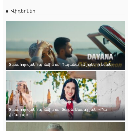
Վիդեոներ
Տեսահոլովակի պրեմիերա. Դայանա՝ «Ալիքների նման»
Տեսահոլովակի պրեմիերա․ Տաթև Ասատրյան՝ «Բա
չիմացար»