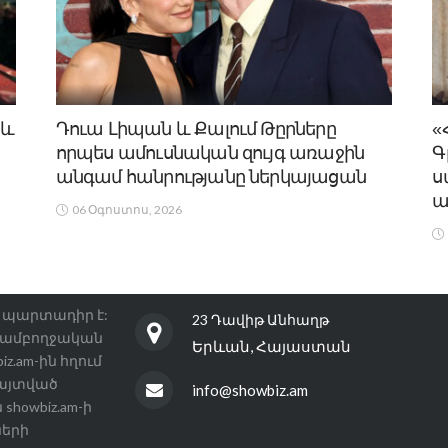
 և
Դուա Լիպան և Քալում Թըրները
«
որպես ամուսնական զույգ առաջին
Գ
անգամ հանրությանը ներկայացան
ս
ա
06 Օգոստոս, 2026
ին պարտադիր է:
23 Դավիթ Անհաղթ
 ամբողջական
Երևան, Հայաստան
.am-ին հղում
հայտված
info@showbiz.am
showbiz.am-ի
ների