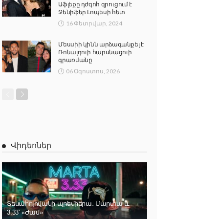
Աֆլեքը դժգոհ զրուցում է
Ջենիֆեր Լոպեսի հետ
16 Փետրվար, 2024
Մեսսիի կինն արձագանքել է
Ռոնալդուի հարսնացուի
գրառմանը
06 Օգոստոս, 2026
Վիդեոներ
Տեսահոլովակի պրեմիերա․ Մարտա և
3.33՝ «Ժամ»