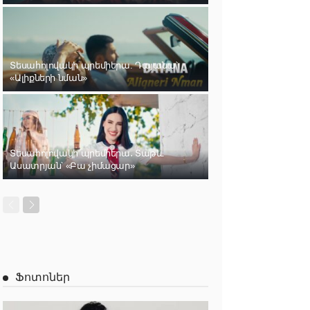
Տեսահոլովակի պրեմիերա. Դայանա՝
«Ալիքների նման»
Տեսահոլովակի պրեմիերա․ Տաթև
Ասատրյան՝ «Բա չիմացար»
Ֆոտոներ