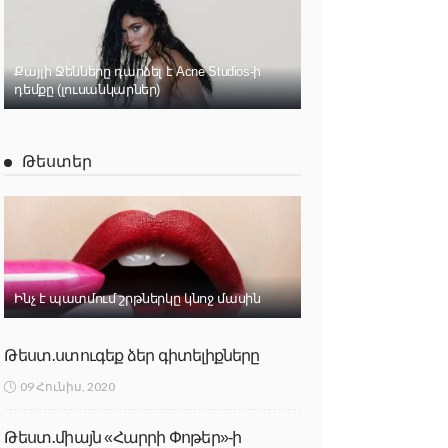
Քայլի Ջենները դարձել է Acne Studios-ի
դեմքը (լուսանկարներ)
Թեստեր
Ինչ է պատմում շրթներկը կնոջ մասին
Թեստ․ստուգեք ձեր գիտելիքները
09 Հունիս, 2020
Թեստ․միայն «Հարրի Փոթեր»-ի