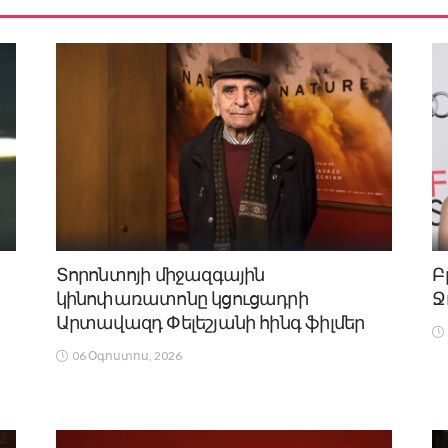
Տորոնտոյի միջազգային
Բ
կինոփառատոնը կցուցադրի
Ջ
Արտավազդ Փելեշյանի հինգ ֆիլմեր
06 Օգոստոս, 2026