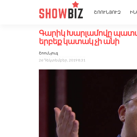
ՇՈՈՒՆՅՈՒԶ
ԻՆ
Գարիկ Խարլամովը պատմել
երբեք կատակ չի անի
ՇոուՆյուզ
26 Դեկտեմբեր, 2019 8:31