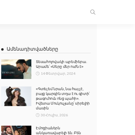
Ամենադիտվածները
Տեսահոլովակի պրեմիերա.
Արամե՝ «Սերը մեր ուժն է»
14 Փետրվար, 2024
«Գտել եմ նրան, նա հայ չէ,
բայց կարգին տղա է ու գիտի՝
թագուհուն ոնց պահի».
Իվետա Մուկուչյանը՝ սիրելիի
մասին
30 Հուլիս, 2026
Էմոցիաներն
անկառավարելի են. Բեն