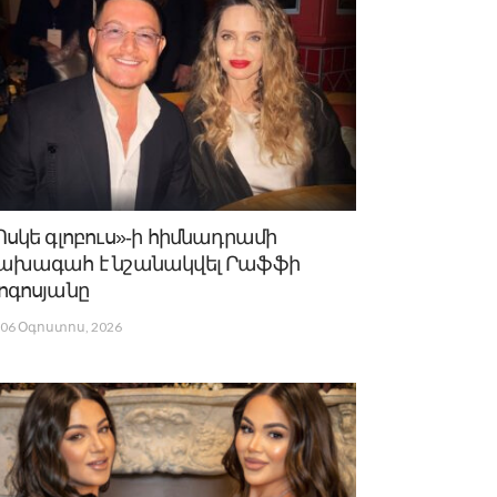
Ոսկե գլոբուս»-ի հիմնադրամի
ախագահ է նշանակվել Րաֆֆի
ոգոսյանը
06 Օգոստոս, 2026