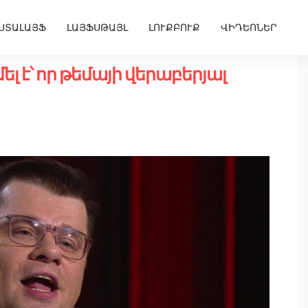
ՍՏԱԼԱՅՖ
ԼԱՅՖՍԹԱՅԼ
ԼՈՒՔԲՈՒՔ
ՎԻԴԵՈՆԵՐ
 է՝ որ թեմայի վերաբերյալ