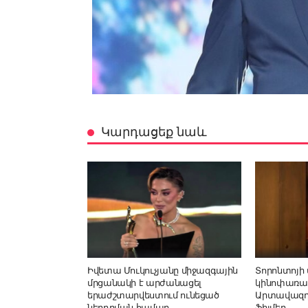
Կարդացեք նաև
Իվետա Մուկուչյանը միջազգային
Տորոնտոյի
մրցանակի է արժանացել
կինոփառա
երաժշտարվեստում ունեցած
Արտավազդ 
ներդրման համար
ֆիլմեր