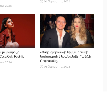
06 Օգոստոս, 2026
ոս, 2026
այս տարի չի
«Ոսկե գլոբուս»-ի հիմնադրամի
ca-Cola Fest-ին
նախագահ է նշանակվել Րաֆֆի
Բոգոսյանը
ոս, 2026
06 Օգոստոս, 2026