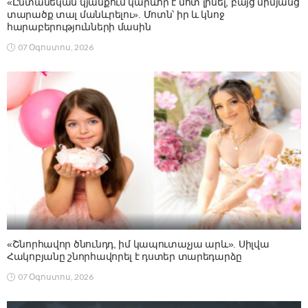
«Ընտանեկան կյանքում կարևոր է մոտ լինել, բայց միմյանց
տարածք տալ մանևրելու». Մոտն՝ իր և կնոջ
հարաբերությունների մասին
07 Օգոստոս, 2026
«Շնորհավոր ծնունդդ, իմ կապուտաչյա արև». Սիլվա
Հակոբյանը շնորհավորել է դստեր տարեդարձը
07 Օգոստոս, 2026