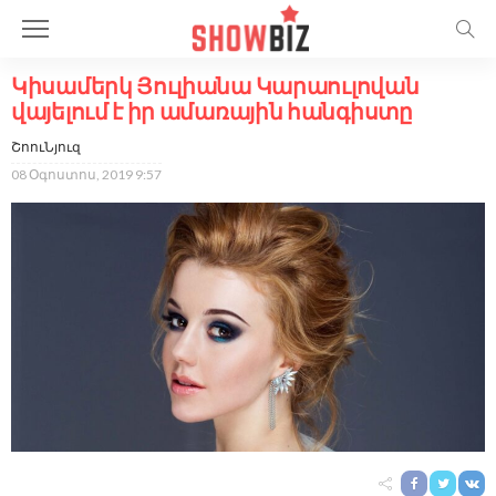
Կիսամերկ Յուլիանա Կարաուլովան
վայելում է իր ամառային հանգիստը
ՇոուՆյուզ
08 Օգոստոս, 2019 9:57