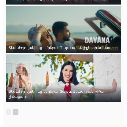
Տեսահոլովակի պրեմիերա. Դայանա՝ «Ալիքների նման»
Տեսահոլովակի պրեմիերա․ Տաթև Ասատրյան՝ «Բա
չիմացար»