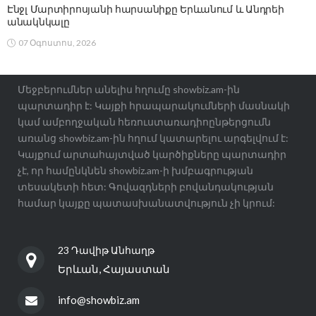
Էնջլ Մարտիրոսյանի հարսանիքը Երևանում և Անդրեի
անակնկալը
07 Օգոստոս, 2026
Մեջբերումներ անելիս հղումը showbiz.am-ին
պարտադիր է: Կայքի հրապարակումների մասնակի
կամ ամբողջական հեռուստառադիոընթերցումն
առանց showbiz.am-ին հղում կատարելու արգելվում է:
Կայքում արտահայտված կարծիքները պարտադիր
չէ, որ համընկնեն showbiz.am-ի խմբագրության
տեսակետի հետ: Գովազդների բովանդակության
համար կայքը պատասխանատվություն չի կրում:
23 Դավիթ Անհաղթ
Երևան, Հայաստան
info@showbiz.am