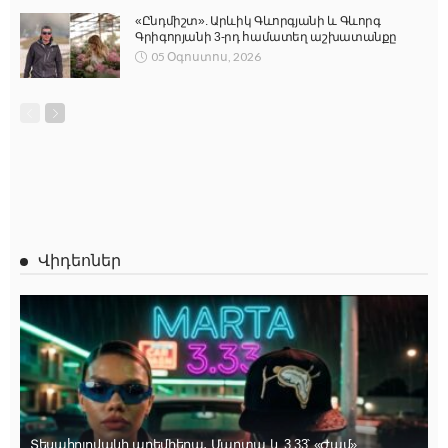
«Ընդմիշտ». Արևիկ Գևորգյանի և Գևորգ
Գրիգորյանի 3-րդ համատեղ աշխատանքը
05 Օգոստոս, 2026
Վիդեոներ
Տեսահոլովակի պրեմիերա․ Մարտա և 3.33՝ «Ժամ»