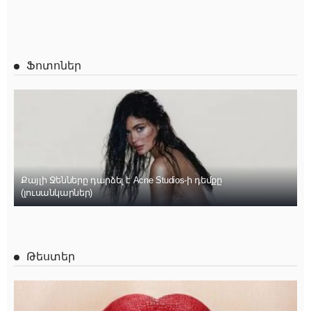
Ֆոտոներ
Քայլի Ջենները դարձել է Acne Studios-ի դեմքը
(լուսանկարներ)
Թեստեր