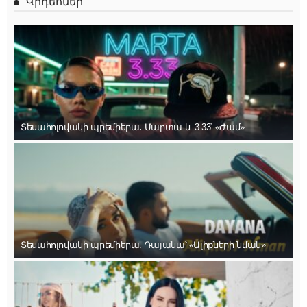
Վիդեոներ
Տեսահոլովակի պրեմիերա․ Մարտա և 3.33՝ «Ժամ»
Տեսահոլովակի պրեմիերա. Դայանա՝ «Ալիքների նման»