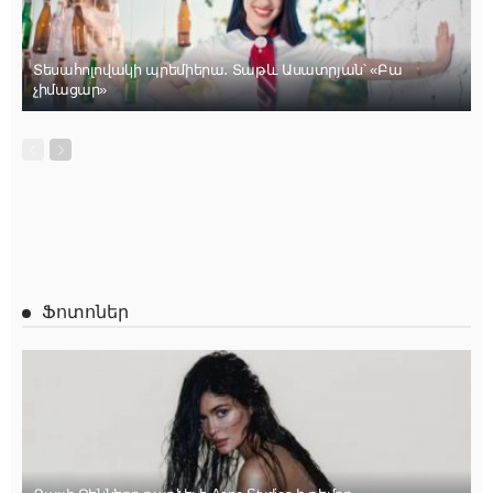
Տեսահոլովակի պրեմիերա․ Տաթև Ասատրյան՝ «Բա
չիմացար»
Ֆոտոներ