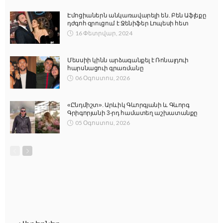
Էմոցիաներն անկառավարելի են. Բեն Աֆլեքը
դժգոհ զրուցում է Ջենիֆեր Լոպեսի հետ
16 Փետրվար, 2024
Մեսսիի կինն արձագանքել է Ռոնալդուի
հարսնացուի գրառմանը
06 Օգոստոս, 2026
«Ընդմիշտ». Արևիկ Գևորգյանի և Գևորգ
Գրիգորյանի 3-րդ համատեղ աշխատանքը
05 Օգոստոս, 2026