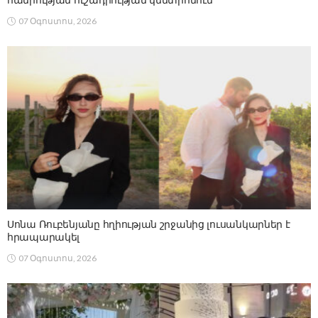
հանրության ուշադրության կենտրոնում
07 Օգոստոս, 2026
Սոնա Ռուբենյանը հղիության շրջանից լուսանկարներ է
հրապարակել
07 Օգոստոս, 2026