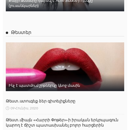
Քայլի Ջենները դարձել է Acne Studios-ի դեմքը
(լուսանկարներ)
Թեստեր
Ինչ է պատմում շրթներկը կնոջ մասին
Թեստ․ստուգեք ձեր գիտելիքները
09 Հունիս, 2020
Թեստ․միայն «Հարրի Փոթեր»-ի իրական երկրպագուն
կարող է ճիշտ պատասխանել բոլոր հարցերին