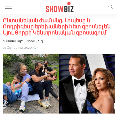
Ընտանեկան ժամանց. Լոպեսը և
Ռոդրիգեսը երեխաների հետ զբոսնել են
Նյու Յորքի Կենտրոնական զբոսագում
ԻնստաԼայֆ
ՇոուՆյուզ
05 Օգոստոս, 2020 7:24