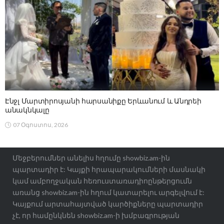
Էնջլ Մարտիրոսյանի հարսանիքը Երևանում և Անդրեի
անակնկալը
07 Օգոստոս, 2026
Մեջբերումներ անելիս հղումը showbiz.am-ին
պարտադիր է: Կայքի հրապարակումների մասնակի
կամ ամբողջական հեռուստառադիոընթերցումն
առանց showbiz.am-ին հղում կատարելու արգելվում է:
Կայքում արտահայտված կարծիքները պարտադիր
չէ, որ համընկնեն showbiz.am-ի խմբագրության