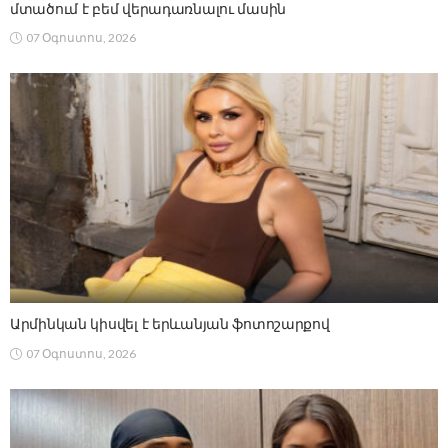
մտածում է բեմ վերադառնալու մասին
07 Օգոստոս, 2026
Արմինկան կիսվել է երևանյան ֆոտոշարքով
07 Օգոստոս, 2026