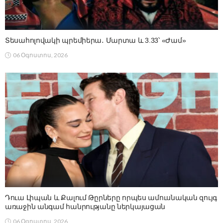
Տեսահոլովակի պրեմիերա․ Մարտա և 3.33՝ «Ժամ»
06 Օգոստոս, 2026
Դուա Լիպան և Քալում Թըրները որպես ամուսնական զույգ
առաջին անգամ հանրությանը ներկայացան
06 Օգոստոս, 2026