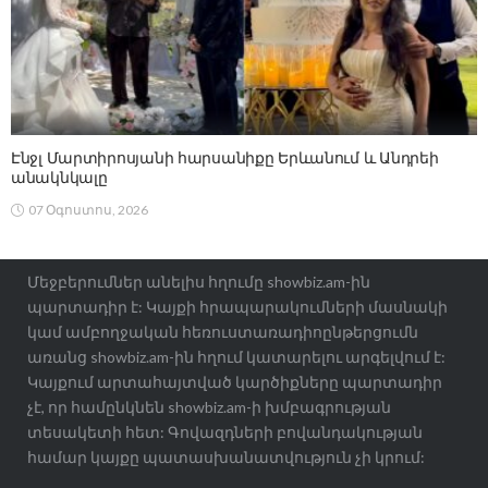
Էնջլ Մարտիրոսյանի հարսանիքը Երևանում և Անդրեի
անակնկալը
07 Օգոստոս, 2026
Մեջբերումներ անելիս հղումը showbiz.am-ին
պարտադիր է: Կայքի հրապարակումների մասնակի
կամ ամբողջական հեռուստառադիոընթերցումն
առանց showbiz.am-ին հղում կատարելու արգելվում է:
Կայքում արտահայտված կարծիքները պարտադիր
չէ, որ համընկնեն showbiz.am-ի խմբագրության
տեսակետի հետ: Գովազդների բովանդակության
համար կայքը պատասխանատվություն չի կրում: