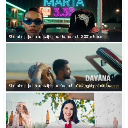
Տեսահոլովակի պրեմիերա․ Մարտա և 3.33՝ «Ժամ»
Տեսահոլովակի պրեմիերա. Դայանա՝ «Ալիքների նման»