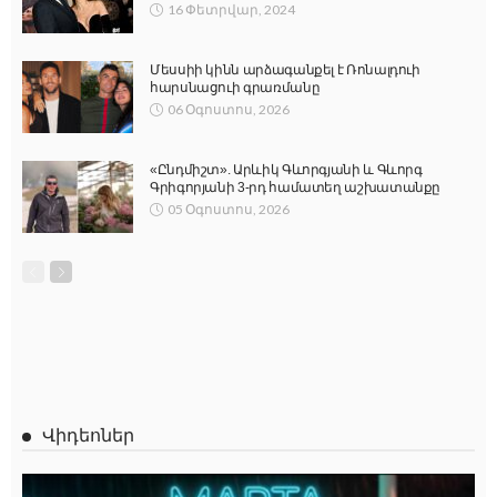
16 Փետրվար, 2024
Մեսսիի կինն արձագանքել է Ռոնալդուի
հարսնացուի գրառմանը
06 Օգոստոս, 2026
«Ընդմիշտ». Արևիկ Գևորգյանի և Գևորգ
Գրիգորյանի 3-րդ համատեղ աշխատանքը
05 Օգոստոս, 2026
Վիդեոներ