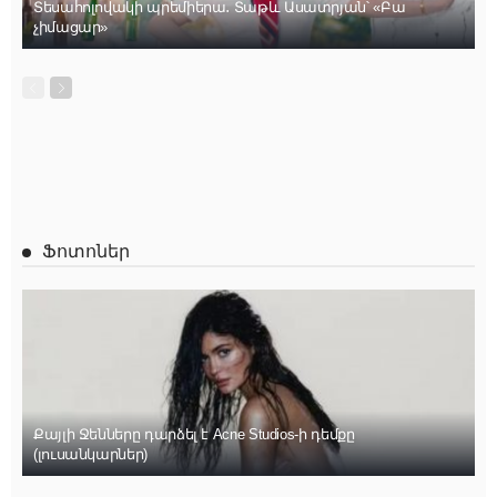
Տեսահոլովակի պրեմիերա․ Տաթև Ասատրյան՝ «Բա
չիմացար»
Ֆոտոներ
Քայլի Ջենները դարձել է Acne Studios-ի դեմքը
(լուսանկարներ)